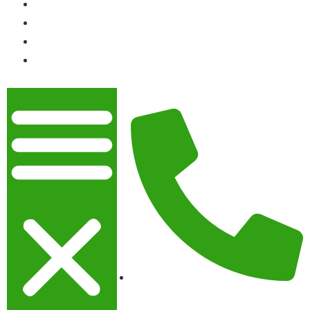
Über Uns
Kontakt
Jobs
Termin
vereinbaren
0031 852015586