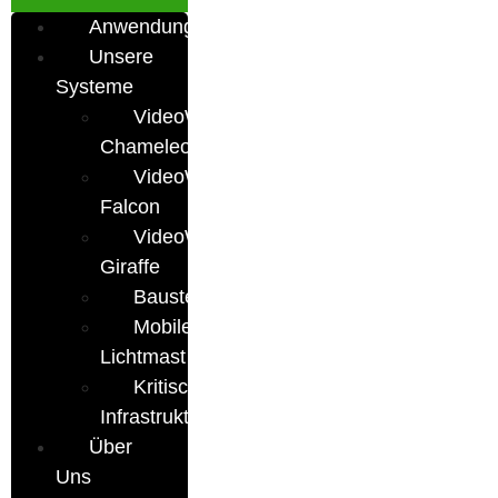
Anwendungsbereiche
Unsere
Systeme
VideoWatch24
Chameleon
VideoWatch24
Falcon
VideoWatch24
Giraffe
Baustellendokumentation
Mobiler
Lichtmast
Kritische
Infrastrukturen
Über
Uns